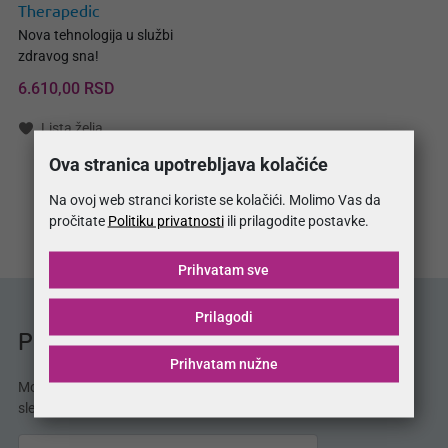
Therapedic
Nova tehnologija u službi
zdravog sna!
6.610,00 RSD
Lista želja
Ova stranica upotrebljava kolačiće
Na ovoj web stranci koriste se kolačići. Molimo Vas da
pročitate
Politiku privatnosti
ili prilagodite postavke.
Prihvatam sve
Prilagodi
Prodajna mesta MojSan®
Prihvatam nužne
MojSan® proizvode možete kupiti u 3 MojSan®
sleeping studija.