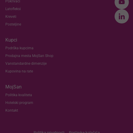
Pokrivači
Latofleksi
Kreveti
Posteljine
Kupci
Podrška kupcima
Prodajna mesta MojSan Shop
Vanstandardne dimenzije
Kupovina na rate
MojSan
Politika kvaliteta
Hotelski program
Kontakt
Politika privatnosti
Postavke kolačića