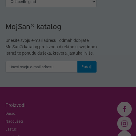
MojSan® katalog
Unesite svoju e-mail adresu i odmah dobijate
MojSan® katalog proizvoda direktno u svoj inbox.
Istražite ponudu dušeka, kreveta, jastuka i više.
Pošalji
Proizvodi
Dušeci
Naddušeci
Jastuci