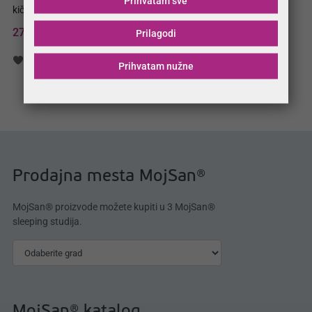
Prihvatam sve
kičme
27.140,00 RSD
Prilagodi
Lista želja
Uporedba
Prihvatam nužne
Prodajna mesta MojSan®
MojSan® proizvode možete kupiti u 3 MojSan®
sleeping studija.