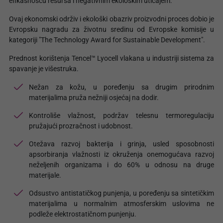
efikasnošću resursa i negativnim ekološkim uticajem.
Ovaj ekonomski održiv i ekološki obazriv proizvodni proces dobio je
Evropsku nagradu za životnu sredinu od Evropske komisije u
kategoriji "The Technology Award for Sustainable Development".
Prednost korištenja Tencel™ Lyocell vlakana u industriji sistema za
spavanje je višestruka.
Nežan za kožu, u poređenju sa drugim prirodnim
materijalima pruža nežniji osjećaj na dodir.
Kontroliše vlažnost, podržav telesnu termoregulaciju
pružajući prozračnost i udobnost.
Otežava razvoj bakterija i grinja, usled sposobnosti
apsorbiranja vlažnosti iz okruženja onemogućava razvoj
neželjenih organizama i do 60% u odnosu na druge
materijale.
Odsustvo antistatičkog punjenja, u poređenju sa sintetičkim
materijalima u normalnim atmosferskim uslovima ne
podleže elektrostatičnom punjenju.