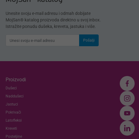
MojSan® katalog
Unesite svoju e-mail adresu i odmah dobijate
MojSan® katalog proizvoda direktno u svoj inbox.
Istražite ponudu dušeka, kreveta, jastuka i više.
Pošalji
Proizvodi
Dušeci
Naddušeci
Jastuci
Pokrivači
Latofleksi
Kreveti
Posteljine