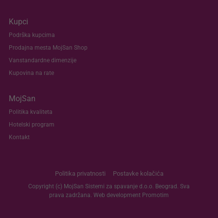
Kupci
Podrška kupcima
Prodajna mesta MojSan Shop
Vanstandardne dimenzije
Kupovina na rate
MojSan
Politika kvaliteta
Hotelski program
Kontakt
Politika privatnosti
Postavke kolačića
Copyright (c) MojSan Sistemi za spavanje d.o.o. Beograd. Sva
prava zadržana. Web development
Promotim