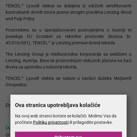
TENCEL™ Lyocell vlakna su dobijena iz održivih sertifikovanih
kontroliranih drvnih izvora prema strogim pravilima Lenzing Wood
and Pulp Policy.
Proizvedena su u specijalizovanim postrojenjima u Austriji te
poseduju EU Ecolabel za tekstilne proizvode (licenca br.
AT/016/001). TENCEL™ je Lenzing premium brend tekstila.
The Lenzing Group je međunarodna korporacija sa sedištem u
Lenzing, Austrija. Bave se proizvodnjom viskoznih platana na bazi
drveta za upotrebu u industriji tekstila.
TENCEL™ Lyocell vlakna se nalaze u navlaci dušeka MojSan®
Ortopedico.
Ova stranica upotrebljava kolačiće
Proizvodi
Na ovoj web stranci koriste se kolačići. Molimo Vas da
pročitate
Politiku privatnosti
ili prilagodite postavke.
Dušek Ortopedico
Ortopedski pravilan položaj