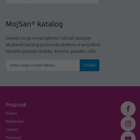
MojSan® katalog
Unesite svoju e-mail adresu i odmah dobijate
MojSan® katalog proizvoda direktno u svoj inbox.
Istražite ponudu dušeka, kreveta, jastuka i više.
Pošalji
Proizvodi
Dušeci
Naddušeci
Jastuci
Pokrivači