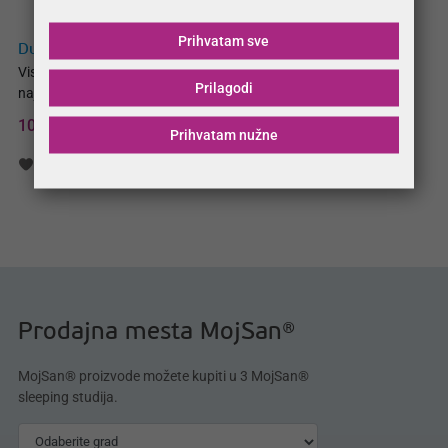
Prihvatam sve
Dušek Basic Baby Patent
Visokoelastični dušek za vaše
Prilagodi
najmilije!
10.500,00 RSD
Prihvatam nužne
Lista želja
Uporedba
Prodajna mesta MojSan®
MojSan® proizvode možete kupiti u 3 MojSan®
sleeping studija.