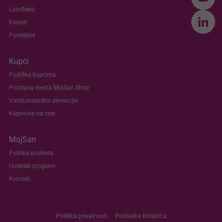
Latofleksi
Kreveti
Posteljine
Kupci
Podrška kupcima
Prodajna mesta MojSan Shop
Vanstandardne dimenzije
Kupovina na rate
MojSan
Politika kvaliteta
Hotelski program
Kontakt
Politika privatnosti
Postavke kolačića