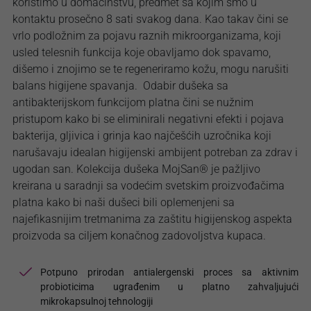
koristimo u domaćinstvu, predmet sa kojim smo u
kontaktu prosečno 8 sati svakog dana. Kao takav čini se
vrlo podložnim za pojavu raznih mikroorganizama, koji
usled telesnih funkcija koje obavljamo dok spavamo,
dišemo i znojimo se te regeneriramo kožu, mogu narušiti
balans higijene spavanja. Odabir dušeka sa
antibakterijskom funkcijom platna čini se nužnim
pristupom kako bi se eliminirali negativni efekti i pojava
bakterija, gljivica i grinja kao najčešćih uzročnika koji
narušavaju idealan higijenski ambijent potreban za zdrav i
ugodan san. Kolekcija dušeka MojSan® je pažljivo
kreirana u saradnji sa vodećim svetskim proizvođačima
platna kako bi naši dušeci bili oplemenjeni sa
najefikasnijim tretmanima za zaštitu higijenskog aspekta
proizvoda sa ciljem konačnog zadovoljstva kupaca.
Potpuno prirodan antialergenski proces sa aktivnim
probioticima ugrađenim u platno zahvaljujući
mikrokapsulnoj tehnologiji