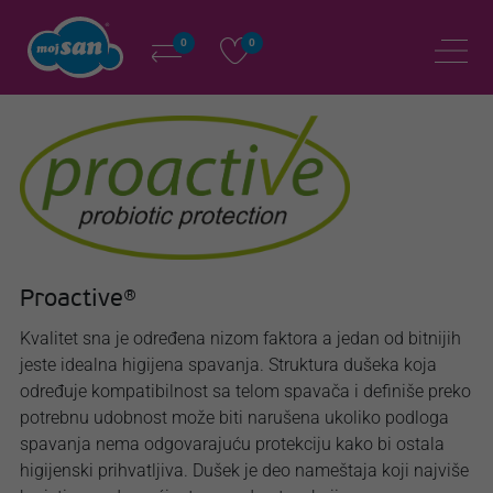
0
0
Proactive®
Kvalitet sna je određena nizom faktora a jedan od bitnijih
jeste idealna higijena spavanja. Struktura dušeka koja
određuje kompatibilnost sa telom spavača i definiše preko
potrebnu udobnost može biti narušena ukoliko podloga
spavanja nema odgovarajuću protekciju kako bi ostala
higijenski prihvatljiva. Dušek je deo nameštaja koji najviše